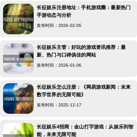
长征娱乐注册地址：手机游戏圈：最新热门
手游动态与分析
发布时间：2026-02-05
长征娱乐主管：好玩的游戏资讯推荐：最
新、热门与口碑俱佳的网站
发布时间：2026-01-06
长征娱乐怎么注册：《网易游戏新闻：未来
数字世界的无限可能》
发布时间：2025-12-17
长征娱乐4招商：金山打字游戏：从娱乐到智
能，未来无限可能