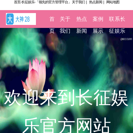
首页-长征娱乐-「领先的官方管理平台」
关于我们
|
热点新闻
|
网站地图
首
关于
热点
案例
联系长
页
我们
新闻
展示
征娱乐
欢迎来到长征娱
乐官方网站