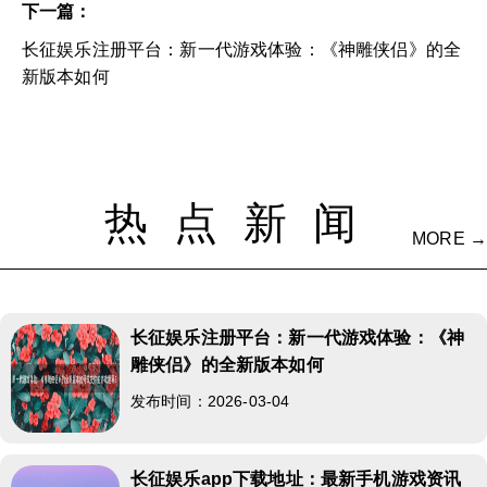
下一篇：
长征娱乐注册平台：新一代游戏体验：《神雕侠侣》的全
新版本如何
热点新闻
MORE →
长征娱乐注册平台：新一代游戏体验：《神
雕侠侣》的全新版本如何
发布时间：2026-03-04
长征娱乐app下载地址：最新手机游戏资讯