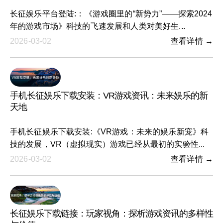
长征娱乐平台登陆:：《游戏圈里的“新势力”——探索2024
年的游戏市场》科技的飞速发展和人类对美好生...
2026-03-02
查看详情 →
手机长征娱乐下载安装：VR游戏资讯：未来娱乐的新
天地
手机长征娱乐下载安装:《VR游戏：未来的娱乐新宠》科
技的发展，VR（虚拟现实）游戏已经从最初的实验性...
2026-03-02
查看详情 →
长征娱乐下载链接：玩家视角：探析游戏资讯的多样性