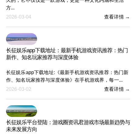
久的，它不仅仅是一款游戏，更是一种文化内涵和生活
方...
2026-03-04
查看详情 →
长征娱乐app下载地址：最新手机游戏资讯推荐：热门
新作、知名玩家推荐与深度体验
长征娱乐app下载地址:《最新手机游戏资讯推荐：热门新
作、知名玩家推荐与深度体验》在手机游戏界，每一...
2026-03-02
查看详情 →
长征娱乐平台登陆：游戏圈资讯君游戏市场最新趋势与
未来发展方向