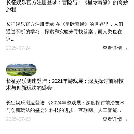
长征娱乐官方注册登录：冒险与：《星际奇缘》的奇妙
旅程
长征娱乐官方注册登录:在《星际奇缘》的世界里，人们
通过不断的学习、探索和实验来寻找答案，而人类也在
这...
2025-07-24
查看详情 →
长征娱乐测速登陆：2021年游戏展：深度探讨前沿技
术与创新玩法的盛会
长征娱乐测速登陆:《2024年游戏展：深度探讨前沿技术
与创新玩法的盛会》科技的进步，互联网、人工智能...
2025-07-23
查看详情 →