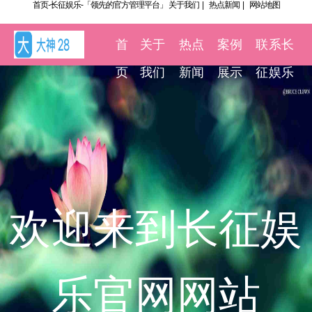
首页-长征娱乐-「领先的官方管理平台」
关于我们
|
热点新闻
|
网站地图
首
关于
热点
案例
联系长
页
我们
新闻
展示
征娱乐
欢迎来到长征娱
乐官网网站