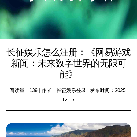
长征娱乐怎么注册：《网易游戏
新闻：未来数字世界的无限可
能》
阅读量：
139
|
作者：长征娱乐登录
|
发布时间：2025-
12-17