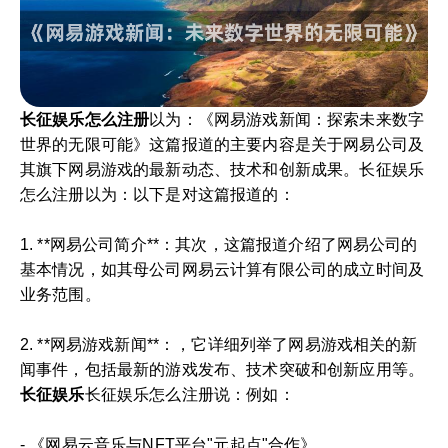
长征娱乐怎么注册
以为：《网易游戏新闻：探索未来数字
世界的无限可能》这篇报道的主要内容是关于网易公司及
其旗下网易游戏的最新动态、技术和创新成果。长征娱乐
怎么注册以为：以下是对这篇报道的：
1. **网易公司简介**：其次，这篇报道介绍了网易公司的
基本情况，如其母公司网易云计算有限公司的成立时间及
业务范围。
2. **网易游戏新闻**：，它详细列举了网易游戏相关的新
闻事件，包括最新的游戏发布、技术突破和创新应用等。
长征娱乐
长征娱乐怎么注册说：例如：
- 《网易云音乐与NFT平台"元起点"合作》