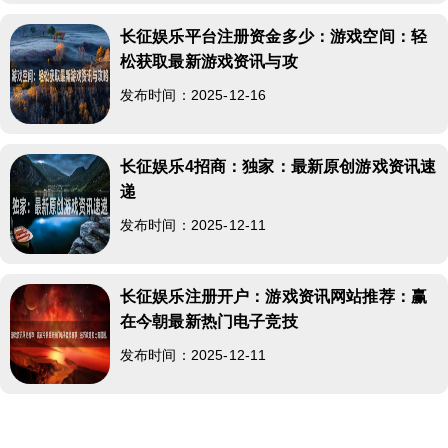
长征娱乐平台注册资金多少：游戏空间：轻
松获取最新游戏资讯与攻
发布时间：2025-12-16
长征娱乐4招商：独家：最新原创游戏资讯速
递
发布时间：2025-12-11
长征娱乐注册开户：游戏资讯网站推荐：赢
在今朝最新热门电子竞技
发布时间：2025-12-11