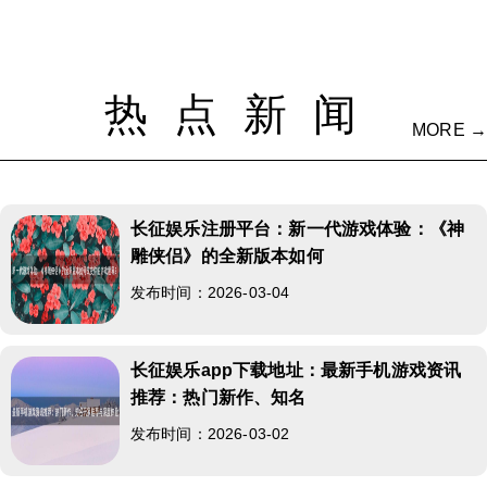
热点新闻
MORE →
长征娱乐注册平台：新一代游戏体验：《神
雕侠侣》的全新版本如何
发布时间：2026-03-04
长征娱乐app下载地址：最新手机游戏资讯
推荐：热门新作、知名
发布时间：2026-03-02