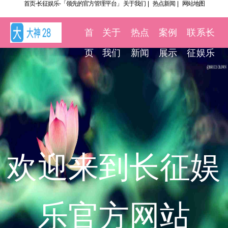
首页-长征娱乐-「领先的官方管理平台」
关于我们
|
热点新闻
|
网站地图
首
关于
热点
案例
联系长
页
我们
新闻
展示
征娱乐
欢迎来到长征娱
乐官方网站