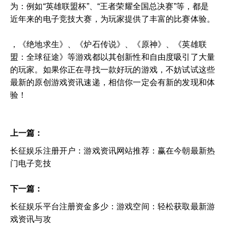
为：例如“英雄联盟杯”、“王者荣耀全国总决赛”等，都是
近年来的电子竞技大赛，为玩家提供了丰富的比赛体验。
，《绝地求生》、《炉石传说》、《原神》、《英雄联
盟：全球征途》等游戏都以其创新性和自由度吸引了大量
的玩家。如果你正在寻找一款好玩的游戏，不妨试试这些
最新的原创游戏资讯速递，相信你一定会有新的发现和体
验！
上一篇：
长征娱乐注册开户：游戏资讯网站推荐：赢在今朝最新热
门电子竞技
下一篇：
长征娱乐平台注册资金多少：游戏空间：轻松获取最新游
戏资讯与攻