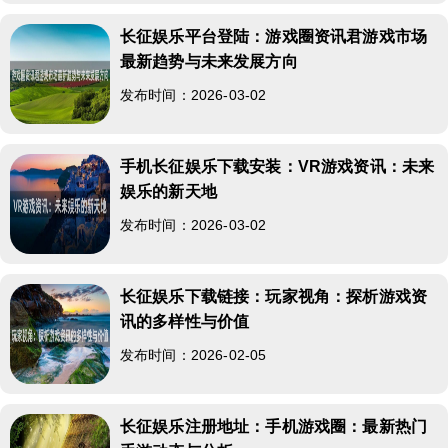
长征娱乐平台登陆：游戏圈资讯君游戏市场
最新趋势与未来发展方向
发布时间：2026-03-02
手机长征娱乐下载安装：VR游戏资讯：未来
娱乐的新天地
发布时间：2026-03-02
长征娱乐下载链接：玩家视角：探析游戏资
讯的多样性与价值
发布时间：2026-02-05
长征娱乐注册地址：手机游戏圈：最新热门