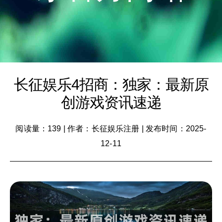
长征娱乐4招商：独家：最新原
创游戏资讯速递
阅读量：
139
|
作者：长征娱乐注册
|
发布时间：2025-
12-11