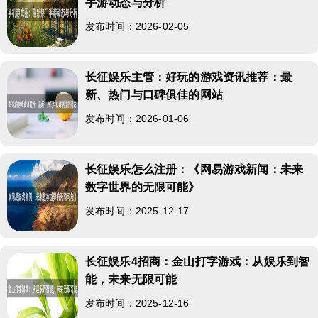
手游动态与分析
发布时间：2026-02-05
长征娱乐主管：好玩的游戏资讯推荐：最
新、热门与口碑俱佳的网站
发布时间：2026-01-06
长征娱乐怎么注册：《网易游戏新闻：未来
数字世界的无限可能》
发布时间：2025-12-17
长征娱乐4招商：金山打字游戏：从娱乐到智
能，未来无限可能
发布时间：2025-12-16