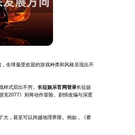
年初，全球最受欢迎的游戏种类和风格呈现出不
戏样式层出不穷。
长征娱乐官网登录
长征娱
克2077》则将动作冒险、剧情改编与深度
扩大，甚至可以跨越地理界限。例如，《赛