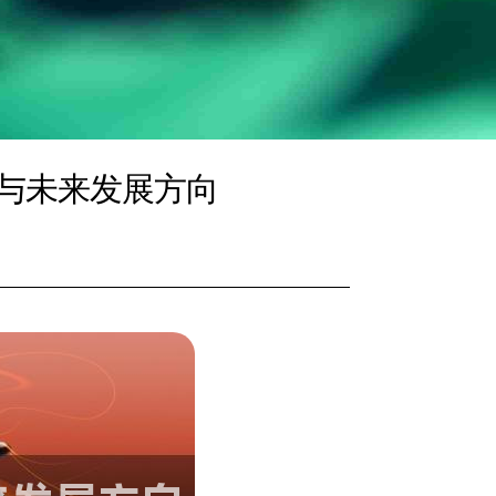
与未来发展方向