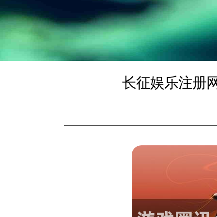
长征娱乐注册