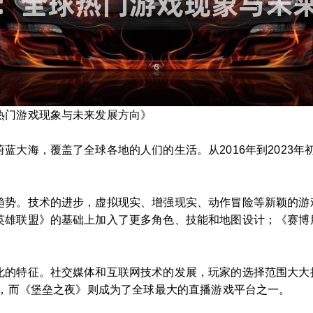
热门游戏现象与未来发展方向》
蓝大海，覆盖了全球各地的人们的生活。从2016年到2023
趋势。技术的进步，虚拟现实、增强现实、动作冒险等新颖的游
雄联盟》的基础上加入了更多角色、技能和地图设计；《赛博朋
化的特征。社交媒体和互联网技术的发展，玩家的选择范围大大
家，而《堡垒之夜》则成为了全球最大的直播游戏平台之一。