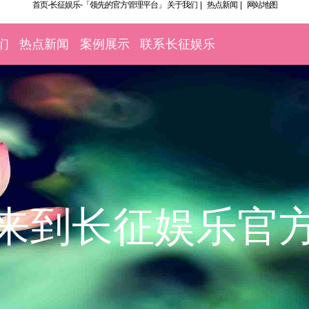
首页-长征娱乐-「领先的官方管理平台」
关于我们
|
热点新闻
|
网站地图
们
热点新闻
案例展示
联系长征娱乐
来到长征娱乐官