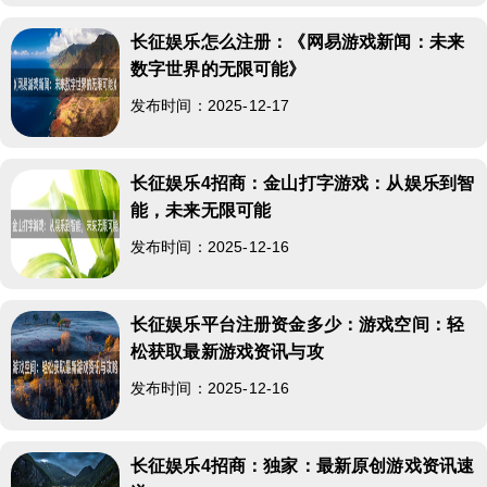
长征娱乐怎么注册：《网易游戏新闻：未来
数字世界的无限可能》
发布时间：2025-12-17
长征娱乐4招商：金山打字游戏：从娱乐到智
能，未来无限可能
发布时间：2025-12-16
长征娱乐平台注册资金多少：游戏空间：轻
松获取最新游戏资讯与攻
发布时间：2025-12-16
长征娱乐4招商：独家：最新原创游戏资讯速